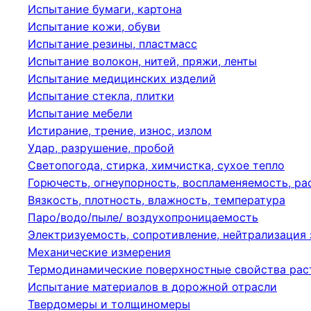
Испытание бумаги, картона
Испытание кожи, обуви
Испытание резины, пластмасс
Испытание волокон, нитей, пряжи, ленты
Испытание медицинских изделий
Испытание стекла, плитки
Испытание мебели
Истирание, трение, износ, излом
Удар, разрушение, пробой
Светопогода, стирка, химчистка, сухое тепло
Горючесть, огнеупорность, воспламеняемость, р
Вязкость, плотность, влажность, температура
Паро/водо/пыле/ воздухопроницаемость
Электризуемость, сопротивление, нейтрализация
Механические измерения
Термодинамические поверхностные свойства рас
Испытание материалов в дорожной отрасли
Твердомеры и толщиномеры