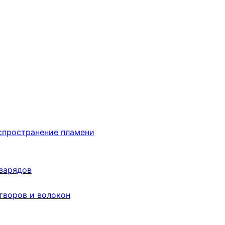
аспространение пламени
 зарядов
творов и волокон