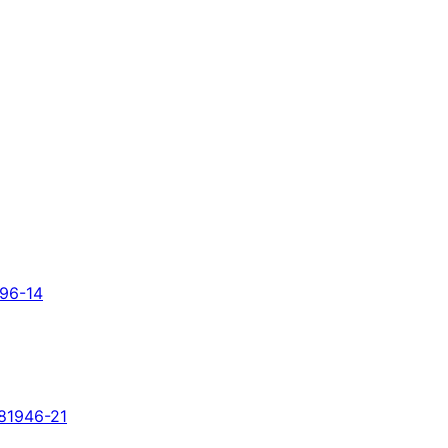
96-14
81946-21