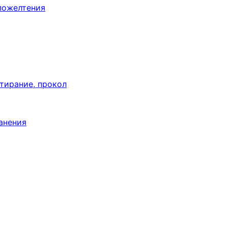
пожелтения
тирание, прокол
анения