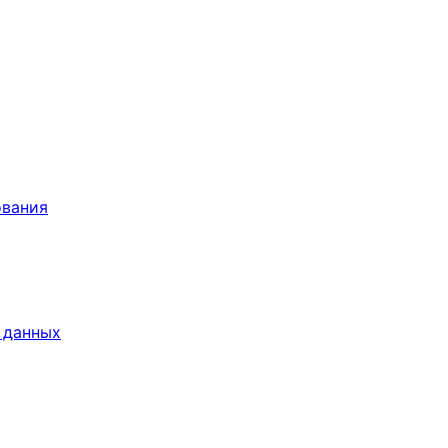
ования
 данных