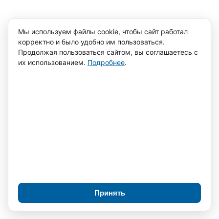
Отправьте запрос на почту
info@metrotex.ru
Мы используем файлы cookie, чтобы сайт работал
с указанием
АКЦИЯ
и получите скидку.
корректно и было удобно им пользоваться.
Продолжая пользоваться сайтом, вы соглашаетесь с
Сроки отгрузки ограниченны временем
их использованием.
Подробнее
.
поверки или калибровки средств измерений
в ЦСМ
Подписка на новости
Новинки оборудования, выставки и акции —
без спама, не чаще раза в месяц.
Подписаться
Я соглашаюсь с
политикой
конфиденциальности
и обработкой
Принять
персональных данных.