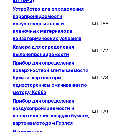
ВПТМ-2)
Устройство для определения
паропроницаемости
искусственных кож и
МТ 168
пленочных материалов в
неизотермических условиях
Камера для определения
МТ 172
пыленепроницаемости
Прибор для определения
поверхностной впитываемости
бумаги, картона при
МТ 178
одностороннем смачивании по
методу Кобба
Прибор для определения
воздухопроницаемости и
МТ 179
сопротивления воздуха бумаги,
картона методом Герлея
Измеритель