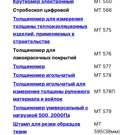
Круткомер электронный
МТ 550
Стробоскоп цифровой
МТ 566
Толщиномер для измерения
толщины теплоизоляционных
МТ 575
изделий, применяемых в
строительстве
Толщиномер для
МТ 576
лакокрасочных покрытий
Толщиномер
МТ 577
Толщиномер игольчатый
МТ 578
Толщиномер игольчатый для
измерения толщины рулонного
МТ 578П
материала и войлок
Толщиномер универсальный с
МТ 579
нагрузкой 500, 2000Па
Штамп для резки образцов
МТ
ткани
595(38мм)