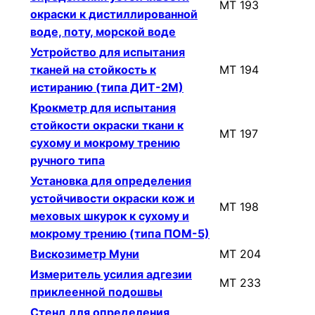
МТ 193
окраски к дистиллированной
воде, поту, морской воде
Устройство для испытания
тканей на стойкость к
МТ 194
истиранию (типа ДИТ-2М)
Крокметр для испытания
стойкости окраски ткани к
МТ 197
сухому и мокрому трению
ручного типа
Установка для определения
устойчивости окраски кож и
МТ 198
меховых шкурок к сухому и
мокрому трению (типа ПОМ-5)
Вискозиметр Муни
МТ 204
Измеритель усилия адгезии
МТ 233
приклеенной подошвы
Стенд для определения