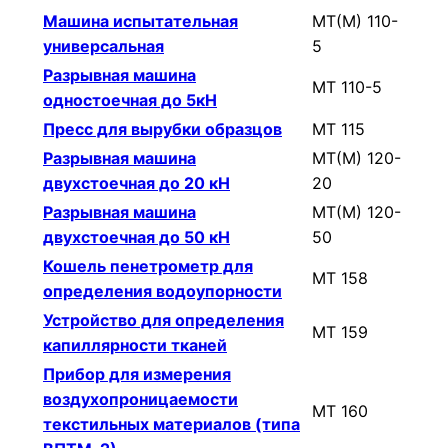
Машина испытательная
МТ(М) 110-
универсальная
5
Разрывная машина
МТ 110-5
одностоечная до 5кН
Пресс для вырубки образцов
МТ 115
Разрывная машина
МТ(М) 120-
двухстоечная до 20 кН
20
Разрывная машина
МТ(М) 120-
двухстоечная до 50 кН
50
Кошель пенетрометр для
МТ 158
определения водоупорности
Устройство для определения
МТ 159
капиллярности тканей
Прибор для измерения
воздухопроницаемости
МТ 160
текстильных материалов (типа