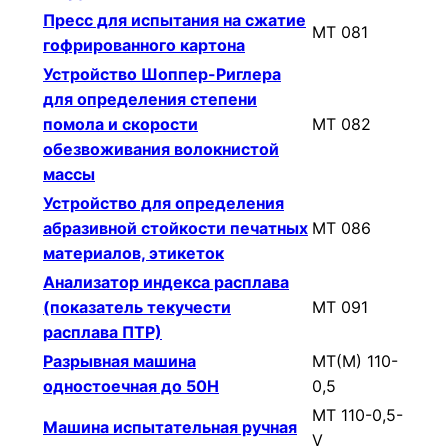
Пресс для испытания на сжатие
МТ 081
гофрированного картона
Устройство Шоппер-Риглера
для определения степени
помола и скорости
МТ 082
обезвоживания волокнистой
массы
Устройство для определения
абразивной стойкости печатных
МТ 086
материалов, этикеток
Анализатор индекса расплава
(показатель текучести
МТ 091
расплава ПТР)
Разрывная машина
МТ(М) 110-
одностоечная до 50Н
0,5
МТ 110-0,5-
Машина испытательная ручная
V