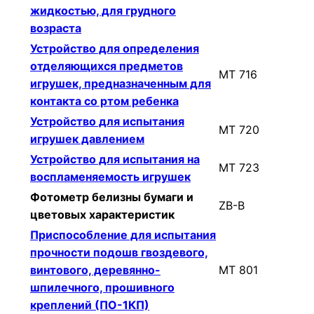
жидкостью, для грудного
возраста
Устройство для определения
отделяющихся предметов
МТ 716
игрушек, предназначенным для
контакта со ртом ребенка
Устройство для испытания
МТ 720
игрушек давлением
Устройство для испытания на
МТ 723
воспламеняемость игрушек
Фотометр белизны бумаги и
ZB-B
цветовых характеристик
Приспособление для испытания
прочности подошв гвоздевого,
винтового, деревянно-
МТ 801
шпилечного, прошивного
креплений (ПО-1КП)