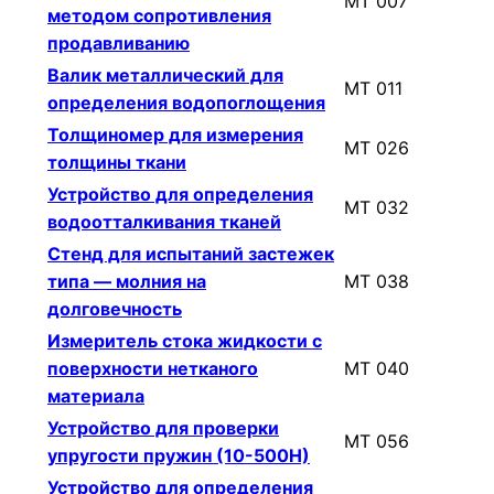
МТ 007
методом сопротивления
продавливанию
Валик металлический для
МТ 011
определения водопоглощения
Толщиномер для измерения
МТ 026
толщины ткани
Устройство для определения
МТ 032
водоотталкивания тканей
Стенд для испытаний застежек
типа — молния на
МТ 038
долговечность
Измеритель стока жидкости с
поверхности нетканого
МТ 040
материала
Устройство для проверки
МТ 056
упругости пружин (10-500Н)
Устройство для определения