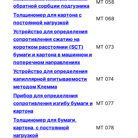
МТ 058
обратной сорбции подгузника
Толщиномер для картона с
МТ 068
постоянной нагрузкой
Устройство для определения
сопротивления сжатию на
коротком расстоянии (SCT)
МТ 073
бумаги и картона в машинном и
поперечном направлениях
Устройство для определения
капиллярной впитываемости
МТ 074
методом Клемма
Прибор для определения
сопротивления изгибу бумаги и
МТ 077
картона
Толщиномер для бумаги,
картона, с постоянной
МТ 078
нагрузкой