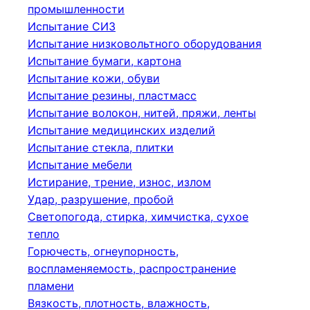
промышленности
Испытание СИЗ
Испытание низковольтного оборудования
Испытание бумаги, картона
Испытание кожи, обуви
Испытание резины, пластмасс
Испытание волокон, нитей, пряжи, ленты
Испытание медицинских изделий
Испытание стекла, плитки
Испытание мебели
Истирание, трение, износ, излом
Удар, разрушение, пробой
Светопогода, стирка, химчистка, сухое
тепло
Горючесть, огнеупорность,
воспламеняемость, распространение
пламени
Вязкость, плотность, влажность,