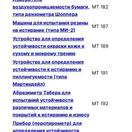
воздухопроницаемости бумаги,
МТ 182
типа дензометра Шоппера
Машина для испытания резины
МТ 187
на истирание (типа МИ-2)
Устройство для определения
устойчивости окраски кожи к
МТ 189
сухому и мокрому трению
Устройство для определения
устойчивости к истиранию и
МТ 191
пиллингуемости (типа
Мартиндейл)
Абразиметр Табера для
испытаний устойчивости
МТ 192
различных материалов и
покрытий к истиранию и износу
Прибор (перспирометр) для
определения устойчивости