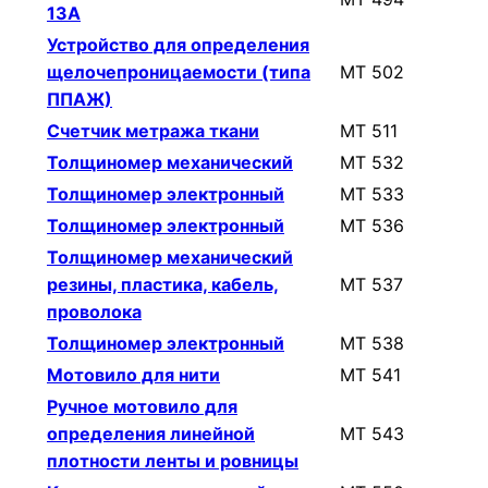
13А
Устройство для определения
щелочепроницаемости (типа
МТ 502
ППАЖ)
Счетчик метража ткани
МТ 511
Толщиномер механический
МТ 532
Толщиномер электронный
МТ 533
Толщиномер электронный
МТ 536
Толщиномер механический
резины, пластика, кабель,
МТ 537
проволока
Толщиномер электронный
МТ 538
Мотовило для нити
МТ 541
Ручное мотовило для
определения линейной
МТ 543
плотности ленты и ровницы